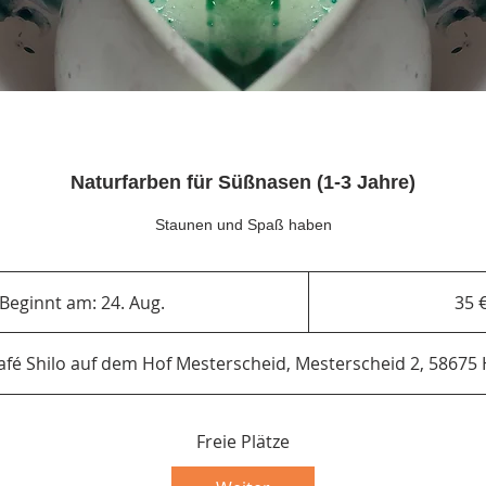
Naturfarben für Süßnasen (1-3 Jahre)
Staunen und Spaß haben
35
Euro
Beginnt am: 24. Aug.
B
35 
e
g
fé Shilo auf dem Hof Mesterscheid, Mesterscheid 2, 58675
i
n
n
Freie Plätze
t
a