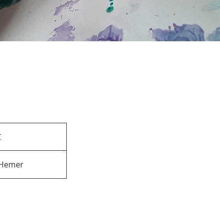
€
 Hemer