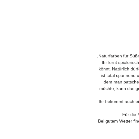
„Naturfarben für Süß
Ihr lernt spieleris
könnt. Natürlich dü
ist total spannend
dem man patschen
möchte, kann das ge
Ihr bekommt auch ein
Für die 
Bei gutem Wetter fin