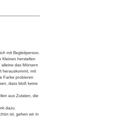
ch mit Begleitperson.
e Kleinen herstellen
 alleine das Mörsern
ft herauskommt, mit
e Farbe probieren
sen, dass bloß keine
llen aus Zutaten, die
änk dazu.
hön ist, gehen wir in