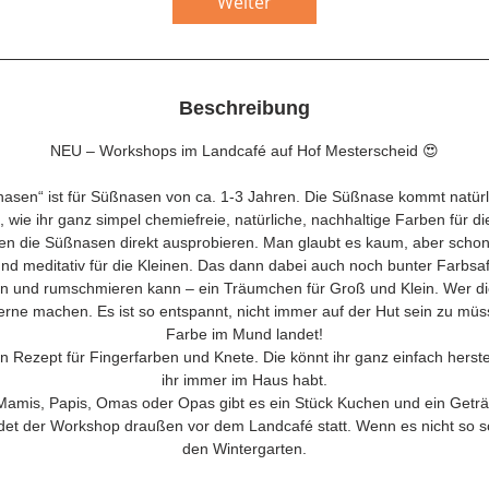
Weiter
m
:
2
4
Beschreibung
.
NEU – Workshops im Landcafé auf Hof Mesterscheid 😍
A
u
nasen“ ist für Süßnasen von ca. 1-3 Jahren. Die Süßnase kommt natürli
g
ch, wie ihr ganz simpel chemiefreie, natürliche, nachhaltige Farben für di
.
rfen die Süßnasen direkt ausprobieren. Man glaubt es kaum, aber schon
 und meditativ für die Kleinen. Das dann dabei auch noch bunter Farbsa
 und rumschmieren kann – ein Träumchen für Groß und Klein. Wer di
rne machen. Es ist so entspannt, nicht immer auf der Hut sein zu müs
Farbe im Mund landet!
 Rezept für Fingerfarben und Knete. Die könnt ihr ganz einfach herste
ihr immer im Haus habt.
Mamis, Papis, Omas oder Opas gibt es ein Stück Kuchen und ein Getr
det der Workshop draußen vor dem Landcafé statt. Wenn es nicht so sc