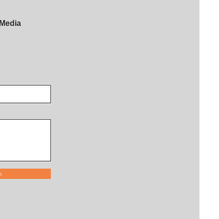
 Media
n